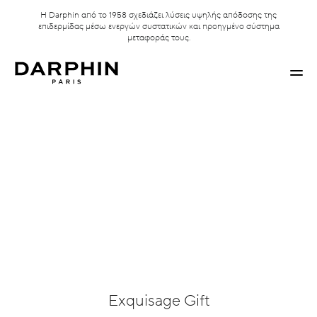
Η Darphin από το 1958 σχεδιάζει λύσεις υψηλής απόδοσης της
επιδερμίδας μέσω ενεργών συστατικών και προηγμένο σύστημα
μεταφοράς τους.
Exquisage Gift