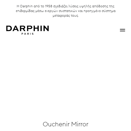
Η Darphin από το 1958 σχεδιάζει λύσεις υψηλής απόδοσης της
επιδερμίδας μέσω ενεργών συστατικών και προηγμένο σύστημα
μεταφοράς τους.
Ouchenir Mirror