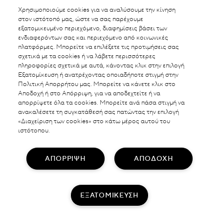
Χρησιμοποιούμε cookies για να αναλύσουμε την κίνηση
στον ιστότοπό μας, ώστε να σας παρέχουμε
εξατομικευμένο περιεχόμενο, διαφημίσεις βάσει των
ΑΛΛΑΓΗ ΤΟΠΟΘΕΣΙΑΣ
ενδιαφερόντων σας και περιεχόμενο από κοινωνικές
πλατφόρμες. Μπορείτε να επιλέξετε τις προτιμήσεις σας
GREECE
σχετικά με τα cookies ή να λάβετε περισσότερες
πληροφορίες σχετικά με αυτά, κάνοντας κλικ στην επιλογή
Εξατομίκευση ή ανατρέχοντας οποιαδήποτε στιγμή στην
Πολιτική Απορρήτου μας. Μπορείτε να κάνετε κλικ στο
ΕΠΙΚΟΙΝΩΝΗΣΤΕ ΜΑΖΙ ΜΑΣ
Αποδοχή ή στο Απόρριψη, για να αποδεχτείτε ή να
ΠΟΛΙΤΙΚΗ ΑΠΟΡΡΗΤΟΥ
απορρίψετε όλα τα cookies. Μπορείτε ανά πάσα στιγμή να
ΟΡΟΙ & ΠΡΟΫΠΟΘΕΣΕΙΣ
ανακαλέσετε τη συγκατάθεσή σας πατώντας την επιλογή
«Διαχείριση των cookies» στο κάτω μέρος αυτού του
@2018 Laboratories Darphin
ιστότοπου.
ΑΠΟΡΡΙΨΗ
ΑΠΟΔΟΧΗ
ΕΞΑΤΟΜΙΚΕΥΣΗ