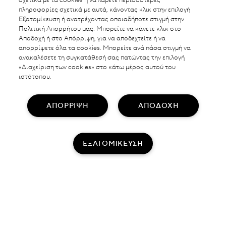
σχετικά με τα cookies ή να λάβετε περισσότερες
πληροφορίες σχετικά με αυτά, κάνοντας κλικ στην επιλογή
Εξατομίκευση ή ανατρέχοντας οποιαδήποτε στιγμή στην
Πολιτική Απορρήτου μας. Μπορείτε να κάνετε κλικ στο
Αποδοχή ή στο Απόρριψη, για να αποδεχτείτε ή να
απορρίψετε όλα τα cookies. Μπορείτε ανά πάσα στιγμή να
ανακαλέσετε τη συγκατάθεσή σας πατώντας την επιλογή
«Διαχείριση των cookies» στο κάτω μέρος αυτού του
ιστότοπου.
ΑΠΟΡΡΙΨΗ
ΑΠΟΔΟΧΗ
ΕΞΑΤΟΜΙΚΕΥΣΗ
ROSE OIL CREAM
Βοτανική θρέψη για υγιή επιδερμίδα
ΜΑΘΕΤΕ ΠΕΡΙΣΣΟΤΕΡΑ