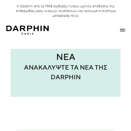
Η Darphin από το 1958 σχεδιάζει λύσεις υψηλής απόδοσης της
επιδερμίδας μέσω ενεργών συστατικών και προηγμένο σύστημα
μεταφοράς τους.
ΝΈΑ
ΑΝΑΚΑΛΎΨΤΕ ΤΑ ΝΈΑ ΤΗΣ
DARPHIN