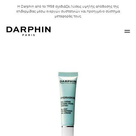
Η Darphin από το 1958 σχεδιάζει λύσεις υψηλής απόδοσης της
επιδερμίδας μέσω ενεργών συστατικών και προηγμένο σύστημα
μεταφοράς τους.