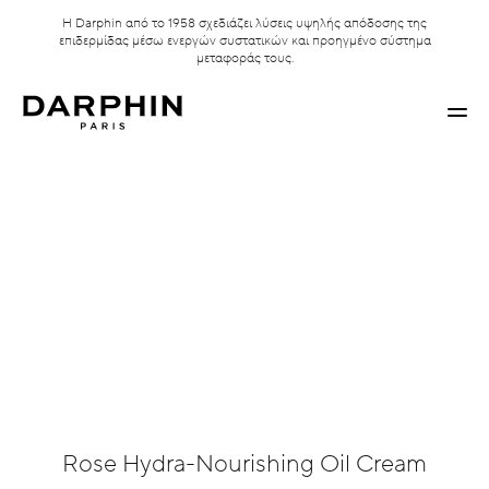
Η Darphin από το 1958 σχεδιάζει λύσεις υψηλής απόδοσης της
επιδερμίδας μέσω ενεργών συστατικών και προηγμένο σύστημα
μεταφοράς τους.
Rose Hydra-Nourishing Oil Cream