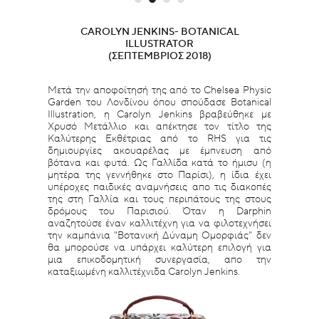
CAROLYN JENKINS- BOTANICAL
ILLUSTRATOR
(ΣΕΠΤΈΜΒΡΙΟΣ 2018)
Μετά την αποφοίτησή της από το Chelsea Physic
Garden του Λονδίνου όπου σπούδασε Botanical
Illustration, η Carolyn Jenkins βραβεύθηκε με
Χρυσό Μετάλλιο και απέκτησε τον τίτλο της
Καλύτερης Εκθέτριας από το RHS για τις
δημιουργίες ακουαρέλας με έμπνευση από
βότανα και φυτά. Ως Γαλλίδα κατά το ήμισυ (η
μητέρα της γεννήθηκε στο Παρίσι), η ίδια έχει
υπέροχες παιδικές αναμνήσεις απο τις διακοπές
της στη Γαλλία και τους περιπάτους της στους
δρόμους του Παρισιού. Όταν η Darphin
αναζητούσε έναν καλλιτέχνη για να φιλοτεχνήσει
την καμπάνια "Βοτανική Δύναμη Ομορφιάς" δεν
θα μπορούσε να υπάρχει καλύτερη επιλογή για
μια επικοδομητική συνεργασία, απο την
καταξιωμένη καλλιτέχνιδα Carolyn Jenkins.