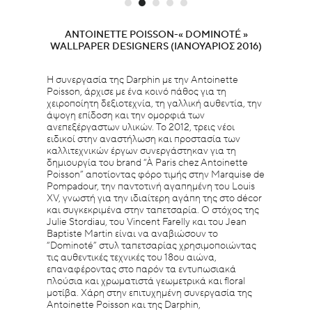
ANTOINETTE POISSON-« DOMINOTÉ »
WALLPAPER DESIGNERS (ΙΑΝΟΥΆΡΙΟΣ 2016)
Η συνεργασία της Darphin με την Antoinette
Poisson, άρχισε με ένα κοινό πάθος για τη
χειροποίητη δεξιοτεχνία, τη γαλλική αυθεντία, την
άψογη επίδοση και την ομορφιά των
ανεπεξέργαστων υλικών. Το 2012, τρεις νέοι
ειδικοί στην αναστήλωση και προστασία των
καλλιτεχνικών έργων συνεργάστηκαν για τη
δημιουργία του brand “À Paris chez Antoinette
Poisson” αποτίοντας φόρο τιμής στην Marquise de
Pompadour, την παντοτινή αγαπημένη του Louis
XV, γνωστή για την ιδιαίτερη αγάπη της στο décor
και συγκεκριμένα στην ταπετσαρία. Ο στόχος της
Julie Stordiau, του Vincent Farelly και του Jean
Baptiste Martin είναι να αναβιώσουν το
“Dominoté” στυλ ταπετσαρίας χρησιμοποιώντας
τις αυθεντικές τεχνικές του 18ου αιώνα,
επαναφέροντας στο παρόν τα εντυπωσιακά
πλούσια και χρωματιστά γεωμετρικά και floral
μοτίβα. Χάρη στην επιτυχημένη συνεργασία της
Antoinette Poisson και της Darphin,