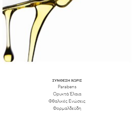
ΣΎΝΘΕΣΗ ΧΩΡΊΣ
Parabens
Ορυκτά Έλαια
Φθαλικές Ενώσεις
Φορμαλδεΰδη