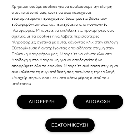
Χρησιμοποιούμε cookies για να αναλύσουμε την κίνηση
στον ιστότοπό μας, ώστε να σας παρέχουμε
εξατομικευμένο περιεχόμενο, διαφημίσεις βάσει των
ενδιαφερόντων σας και περιεχόμενο από κοινωνικές
πλατφόρμες. Μπορείτε να επιλέξετε τις προτιμήσεις σας
ΒΡΕΙΤΕ ΣΗΜΕΙΟ ΠΩΛΗΣΗΣ
σχετικά με τα cookies ή να λάβετε περισσότερες
πληροφορίες σχετικά με αυτά, κάνοντας κλικ στην επιλογή
Εξατομίκευση ή ανατρέχοντας οποιαδήποτε στιγμή στην
Πολιτική Απορρήτου μας. Μπορείτε να κάνετε κλικ στο
Αποδοχή ή στο Απόρριψη, για να αποδεχτείτε ή να
απορρίψετε όλα τα cookies. Μπορείτε ανά πάσα στιγμή να
ΑΛΛΑΓΗ ΤΟΠΟΘΕΣΙΑΣ
ανακαλέσετε τη συγκατάθεσή σας πατώντας την επιλογή
«Διαχείριση των cookies» στο κάτω μέρος αυτού του
GREECE
ιστότοπου.
ΑΠΟΡΡΙΨΗ
ΑΠΟΔΟΧΗ
ΕΠΙΚΟΙΝΩΝΗΣΤΕ ΜΑΖΙ ΜΑΣ
ΠΟΛΙΤΙΚΗ ΑΠΟΡΡΗΤΟΥ
ΟΡΟΙ & ΠΡΟΫΠΟΘΕΣΕΙΣ
ΕΞΑΤΟΜΙΚΕΥΣΗ
@2018 Laboratories Darphin